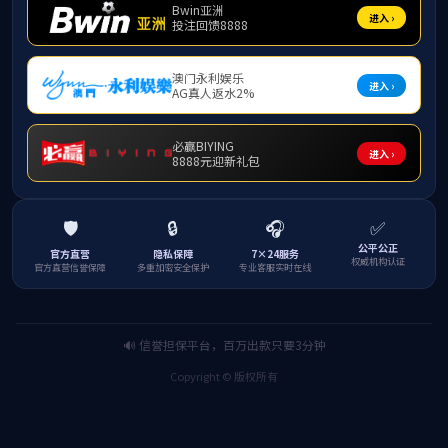
共50条
第
/5页
跳转
上页
1
2
3
4
5
下页
全国高校BIM应用技能大赛
中国建筑业协会
全国老员工创业服务网
广联达服务新干线
创青春全国老员工创业大赛网
江西省建工
全国老员工结构设计大赛
版权所有：402永利集团(中国区)有限公司-官
方网站
邮编：338004
办公联系电话：0790-6352121
来信邮箱：jzysjxy_xf@163.com