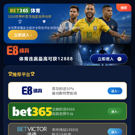
402永利集团(中国区)有限公司-官方网站
员工之窗
当前位置：
首页
->
员工之窗
402永利集团开展“母校有约”员工大讲堂活动（第二期）
2026-06-18
402永利集团开展“母校有约”员工大讲堂活动（第一期）
2026-05-29