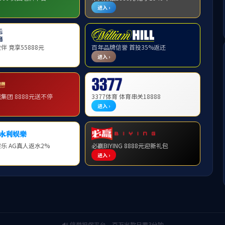
涵建设专题培训班圆满举行
框架协议
团人居环境与数字设计研究院倾力协办“花开有声”2026年江西省
南昌大学402永利集团开展学习交流
团开展党建共建活动
团举行校企合作签约仪式