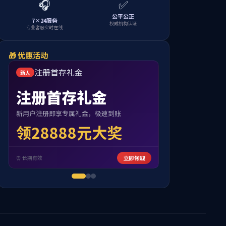
当前位置：
首页
->
产教融合
2026-07-10
2026-07-02
青少年美育成果精品展
2026-06-29
2026-06-12
2026-06-10
2026-05-29