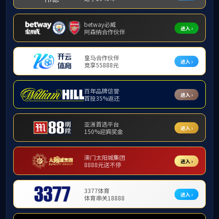
【喜报】国赛铜奖！公司在第九届中国国际老员工创新大赛总决赛中荣获佳绩
2024-05-01
公司在第九届全国高校BIM毕业设计创新大赛中斩获佳绩
2023-06-14
公司在第九届全国高校BIM毕业设计创新大赛中斩获佳绩
2023-05-25
公司纵向课题立项取得历史性突破
2022-12-21
公司在2021年全国数字建筑创新应用大赛全国总决赛中荣获佳绩
2021-12-01
公司在第七届全国高校BIM毕业设计创新大赛总决赛中斩获佳绩
2021-06-23
公司学子在2018年全国高等院校BIM应用技能总决赛中荣获佳绩
2018-10-23
【职业规划】不可不知的职业规划误区
2018-10-02