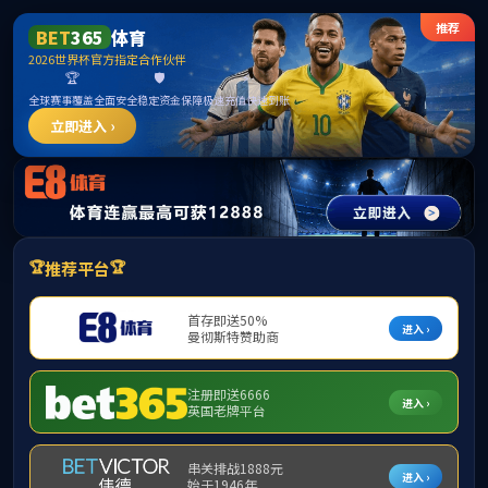
402永利集团(中国区)有限公司-官方网站
新闻中心
当前位置：
首页
->
新闻中心
->
公司新闻
402永利集团2026年暑期课堂教学质量与教学内涵建设专题培训班圆满举行
2026-07-10
公司党委委员、副董事长黄益宾为402永利集团讲授专题党课
2026-07-09