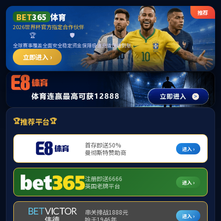
402永利集团(中国区)有限公司-官方网站
党建工作
当前位置：
首页
->
党建工作
->
正文
公司领导班子成员宣讲党的二十届四中全会精神
发布日期：2025-12-03