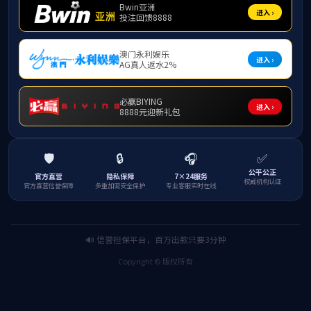
11
月
26
日，公司党委
委员、党委
副书记张小义面向
24
土木工程
1
班进行宣讲。她结合员工成长实际，阐述了全会
精神对青年一代的期望与要求，强调了教育、科技、人才
在强国建设中的基础性、战略性支撑作用。
12
月
1
日，402永利集团
党委委员、
副经理杜薇面向
23
环境设计
4
班进行宣讲。她对党的二十届四中全会的重要意
义、核心要义进行了系统阐释，并重点解读了关于推动绿
色发展、促进人与自然和谐共生的战略部署。
11
月
27
日
，公司党委委员、
副经理徐珊面向
23
环境设
计
3
班进行宣讲。
她紧扣全会精神，聚焦国家发展蓝图，阐